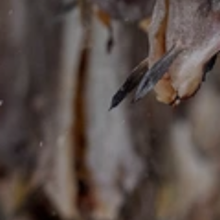
KONTAKT SKJEMA
Ønsker du å bestille en av våre hytter eller la oss
planlegge dine perfekte dager i Lofoten?
Fortell oss mer om dine ønsker og legg ut på et
eventyr du aldri vil glemme!
Valgt
Hytte
Lodge 11 – Amazing cabin in Lyngvær
Fullt navn
*
Bedrift
E-post
*