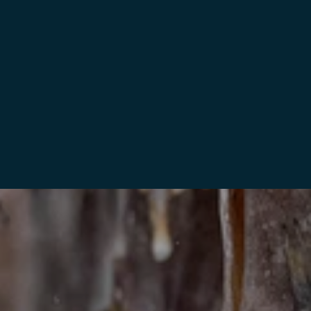
RORBUE APARTMENT LYSØYA 1H
Banhammaren, Henningsvær
4 gjester (2 soverom, 3 senger, 2 bad)
60
sqm
BESTILL NÅ