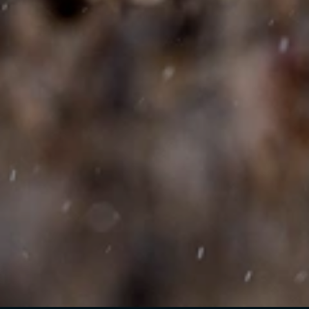
Telefon
Melding
*påkrevde felt
Jeg godtar at Lofoten Prestige behandler mine
personopplysninger for å kunne svare på min
henvendelse. Informasjon om vår
databehandling, samt dine rettigheter er
tilgjengelig i vår
Personvernerklæring
*
SEND